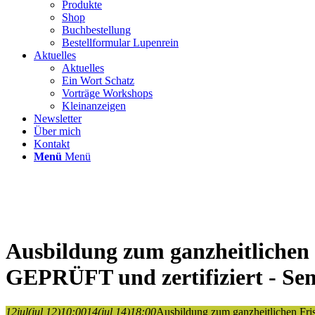
Produkte
Shop
Buchbestellung
Bestellformular Lupenrein
Aktuelles
Aktuelles
Ein Wort Schatz
Vorträge Workshops
Kleinanzeigen
Newsletter
Über mich
Kontakt
Menü
Menü
Ausbildung zum ganzheitlichen 
GEPRÜFT und zertifiziert - Se
12
jul
(jul 12)
10:00
14
(jul 14)
18:00
Ausbildung zum ganzheitlichen Fri