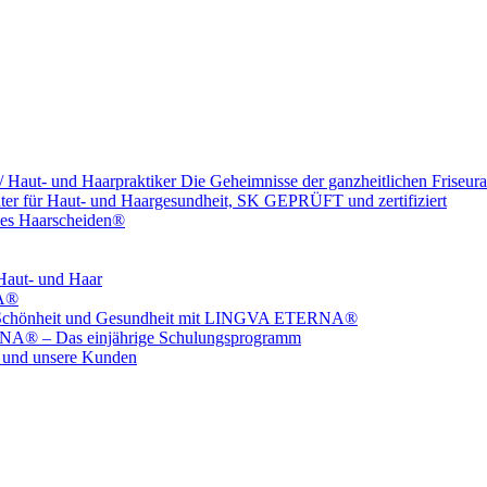
 Haut- und Haarpraktiker Die Geheimnisse der ganzheitlichen Friseura
ater für Haut- und Haargesundheit, SK GEPRÜFT und zertifiziert
ales Haarscheiden®
aut- und Haar
NA®
 für Schönheit und Gesundheit mit LINGVA ETERNA®
RNA® – Das einjährige Schulungsprogramm
ns und unsere Kunden