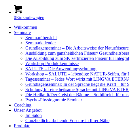
0
Einkaufswagen
Willkommen
Seminare
Seminarübersicht
Seminarkalender
Grundlagenseminar – Die Arbeitsweise der Naturfriseure/
Ausbildung zum ganzheitlichen Friseur/ Gesundheitsber
Die Ausbildung zum SK zertifizierten Friseur für Integr
Workshop Produktkenntnisse
SALUTE – Die Anwendungsschulung
Workshop – SALUTE – lebendige NATUR-Seifen, für H
Tagesseminar – Jedes Wort wirkt mit LINGVA ETER
Grundlagenseminar: In der Sprache liegt die Kraft –
Schulung für eine heilsame Sprache mit LINGVA ETE
Die Heilkraft/Der Geist der Bäume – So hilfreich für u
Psycho-Physiognomie Seminar
Coaching
Unser Angebot
Im Salon
Ganzheitlich arbeitende Friseure in Ihrer Nähe
Produkte