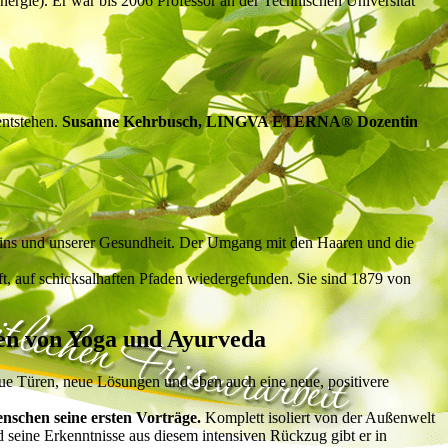
ergie). Er war bis 2006 Professor an der Technischen Universität
entstehen.
Susanne Kehrbusch, LINGVA ETERNA® Dozentin
seins und unserer Gesundheit. Der Umgang mit den Haaren und die
, auf schicksalhaften Pfaden wiedergefunden. Sie sind 1879 von
sen von Yoga und Ayurveda
eue Türen, neue Lösungen und eben auch eine neue, positivere
schen seine ersten Vorträge.
Komplett isoliert von der Außenwelt
d seine Erkenntnisse aus diesem intensiven Rückzug gibt er in