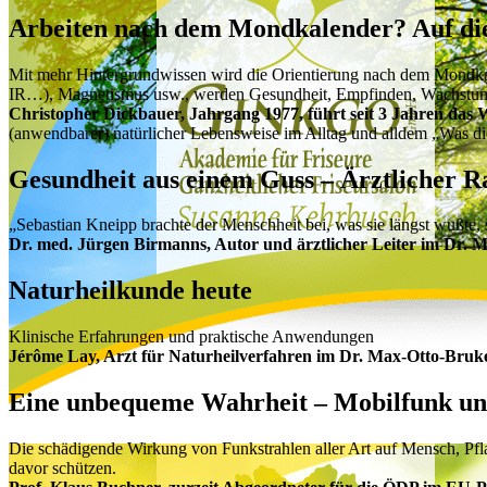
Arbeiten nach dem Mondkalender? Auf die 
Mit mehr Hintergrundwissen wird die Orientierung nach dem Mondkalen
IR…), Magnetismus usw., werden Gesundheit, Empfinden, Wachstum un
Christopher Dickbauer, Jahrgang 1977, führt seit 3 Jahren d
(anwendbarer) natürlicher Lebensweise im Alltag und alldem „Was die
Gesundheit aus einem Guss – Ärztlicher Ra
„Sebastian Kneipp brachte der Menschheit bei, was sie längst wußte, 
Dr. med. Jürgen Birmanns, Autor und ärztlicher Leiter im Dr. 
Naturheilkunde heute
Klinische Erfahrungen und praktische Anwendungen
Jérôme Lay, Arzt für Naturheilverfahren im Dr. Max-Otto-Bruk
Eine unbequeme Wahrheit – Mobilfunk un
Die schädigende Wirkung von Funkstrahlen aller Art auf Mensch, P
davor schützen.