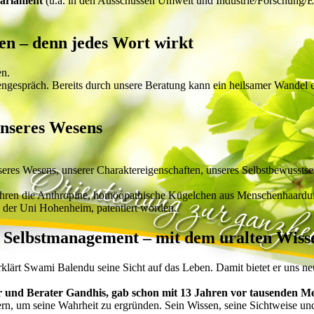
Parlament
(u.a. in den Ausschüssen Umwelt und Industrie/Forschung/En
n – denn jedes Wort wirkt
en.
gespräch. Bereits durch unsere Beratung kann ein heilsamer Wandel 
unseres Wesens
nseres Wesens, unserer Charaktereigenschaften, unseres Selbstbewusst
ahren die Anthropine, homöopathische Kügelchen aus Menschenhaarduft
 der Uni Hohenheim, patentiert worden.
s Selbstmanagement – mit dem uralten Wis
klärt Swami Balendu seine Sicht auf das Leben. Damit bietet er uns n
und Berater Gandhis, gab schon mit 13 Jahren vor tausenden Men
ern, um seine Wahrheit zu ergründen. Sein Wissen, seine Sichtweise un