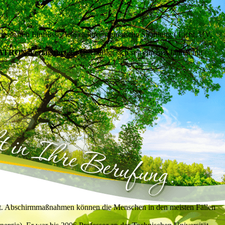
essbaren Einflüsse, wie elektromagnetische Strahlung ( Licht, UV,
TATRON-Verlag fort.
Er beschäftigt sich seit etlichen Jahren mit
nnt. Abschirmmaßnahmen können die Menschen in den meisten Fällen