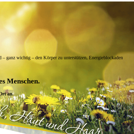
nd – ganz wichtig – den Körper zu unterstützen, Energieblockaden
es Menschen.
Ort an.