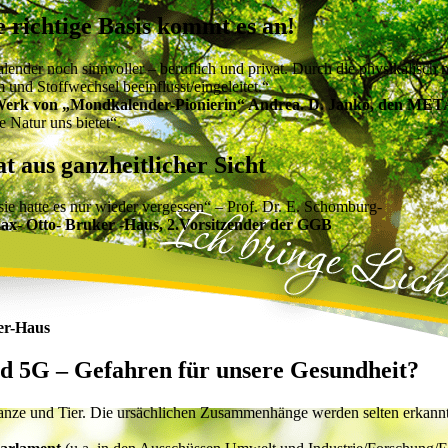
richtige Basis kommt es an!
der noch sinnvoller – beruflich und privat. Durch die physikalisch m
d Stoffwechsel beeinflusst/eingeleitet.“
as Werk von „Mondkalender-Pionierin“ Andrea. D. Janko, den ME
 Natur uns bietet“.
t aus ganzheitlicher Sicht
sie hatte es nur wieder vergessen“ – Prof. Dr. E. Schomburg-
Max- Otto- Bruker -Haus, 2.Vorsitzender der GGB
er-Haus
d 5G – Gefahren für unsere Gesundheit?
flanze und Tier. Die ursächlichen Zusammenhänge werden selten erka