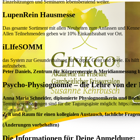
Einzelsitzungen und Seminaren lebensberatend weiter.
LupenRein Hausmesse
Das gesamte Sortiment mit allen Neuheiten zum Anfassen und Kenne
Allen Teilnehmenden geben wir 10% Einkaufsrabatt vor Ort.
iLIfeSOMM
das System zur Gesunderhaltung für Körper, Geist und Seele. Es hilf
aufzuheben.
Peter Daniels, Zentrum für Körperenergie & Meridianmessung ber
Psycho-Physiognomie
– die Lehre von der
Anna Maria Schneider, diplomierte Physiognomikerin und Buchau
Terminvereinbarungen sind für die Tagungsgäste möglich: https://ann
Zeit und Raum für einen kollegialen Austausch, fachliche Frage
(Änderungen vorbehalten)
Die Informationen für Deine Anmeldung: