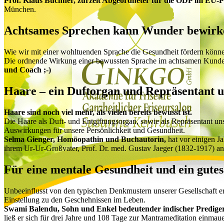
Prof. Klaus Buchner, zurzeit Abgeordneter für die ÖDP im EU-
München.
Achtsames Sprechen kann Wunder bewirke
Wie wir mit einer wohltuenden Sprache die Gesundheit fördern könn
Die ordnende Wirkung einer bewussten Sprache im achtsamen Kunden
und Coach ;-)
Haare – ein Duftorgan und Repräsentant 
Haare sind noch viel mehr, als vielen bereits bewusst ist.
Die Haare als Duft- und Entgiftungsorgan, sowie als Repräsentant u
Auswirkungen für unsere Persönlichkeit und Gesundheit.
Selma Gienger, Homöopathin und Buchautorin,
hat vor einigen J
ihrem Ur-Ur-Großvater, Prof. Dr. med. Gustav Jaeger (1832-1917) an
Für eine mentale Gesundheit und ein gute
Unbeeinflusst von den typischen Denkmustern unserer Gesellschaft er
Einstellung zu den Geschehnissen im Leben.
Swami Balendu, Sohn und Enkel bedeutender indischer Prediger 
ließ er sich für drei Jahre und 108 Tage zur Mantrameditation einmau