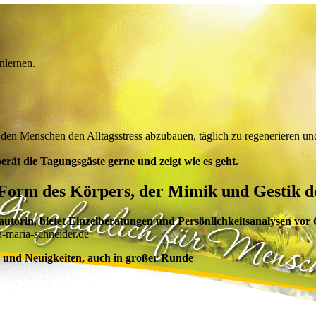
nlernen.
t den Menschen den Alltagsstress abzubauen, täglich zu regenerieren u
ät die Tagungsgäste gerne und zeigt wie es geht.
 Form des Körpers, der Mimik und Gestik d
torin, bietet Einzelberatungen und Persönlichkeitsanalysen vor 
a-maria-schneider.de
n und Neuigkeiten, auch in großer Runde