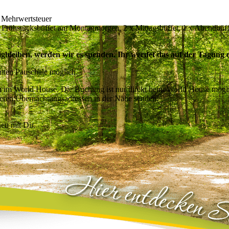
 Mehrwertsteuer
 x Frühstücksbüffet am Montagmorgen, 2 x Mittagsbüffet, 1 x Abendbüf
igbleiben, werden wir es spenden. Ihr werdet das auf der Tagung 
mten Pauschale möglich.
n im World House. Die Buchung ist nur direkt beim World House mögl
deren Übernachtungsadressen in der Nähe senden.
en mit Dir.