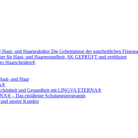
 Haut- und Haarpraktiker Die Geheimnisse der ganzheitlichen Friseura
ater für Haut- und Haargesundheit, SK GEPRÜFT und zertifiziert
ales Haarscheiden®
aut- und Haar
NA®
 für Schönheit und Gesundheit mit LINGVA ETERNA®
RNA® – Das einjährige Schulungsprogramm
ns und unsere Kunden