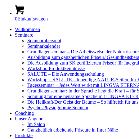
0
Einkaufswagen
Willkommen
Seminare
Seminarübersicht
Seminarkalender
Grundlagenseminar – Die Arbeitsweise der Naturfriseure/
Ausbildung zum ganzheitlichen Friseur/ Gesundheitsber
Die Ausbildung zum SK zertifizierten Friseur für Integr
Workshop Produktkenntnisse
SALUTE – Die Anwendungsschulung
Workshop – SALUTE – lebendige NATUR-Seifen, für H
Tagesseminar – Jedes Wort wirkt mit LINGVA ETER
Grundlagenseminar: In der Sprache liegt die Kraft –
Schulung für eine heilsame Sprache mit LINGVA ETE
Die Heilkraft/Der Geist der Bäume – So hilfreich für u
Psycho-Physiognomie Seminar
Coaching
Unser Angebot
Im Salon
Ganzheitlich arbeitende Friseure in Ihrer Nähe
Produkte