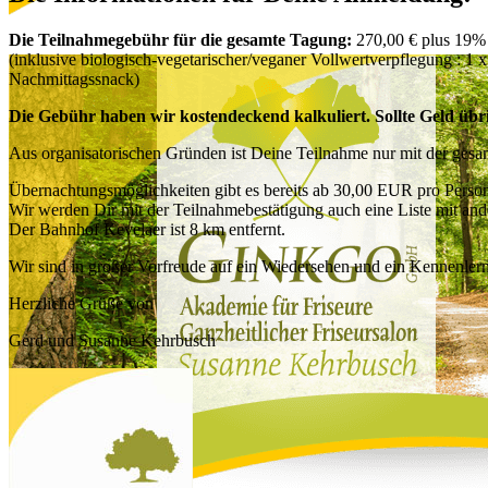
Die Teilnahmegebühr für die gesamte Tagung:
270,00 € plus 19%
(inklusive biologisch-vegetarischer/veganer Vollwertverpflegung : 1
Nachmittagssnack)
Die Gebühr haben wir kostendeckend kalkuliert. Sollte Geld übr
Aus organisatorischen Gründen ist Deine Teilnahme nur mit der gesa
Übernachtungsmöglichkeiten gibt es bereits ab 30,00 EUR pro Perso
Wir werden Dir mit der Teilnahmebestätigung auch eine Liste mit an
Der Bahnhof Kevelaer ist 8 km entfernt.
Wir sind in großer Vorfreude auf ein Wiedersehen und ein Kennenlern
Herzliche Grüße von
Gerd und Susanne Kehrbusch