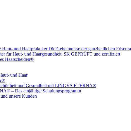
 Haut- und Haarpraktiker Die Geheimnisse der ganzheitlichen Friseura
ater für Haut- und Haargesundheit, SK GEPRÜFT und zertifiziert
ales Haarscheiden®
aut- und Haar
NA®
 für Schönheit und Gesundheit mit LINGVA ETERNA®
RNA® – Das einjährige Schulungsprogramm
ns und unsere Kunden