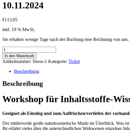
10.11.2024
€
113,05
inkl. 19 % MwSt.
Sie erhalten wenige Tage nach der Buchung eine Rechnung von uns. 
Anmeldung:
Workshop
In den Warenkorb
für
Artikelnummer:
Stress-1
Kategorie:
Ticket
Inhaltsstoffe-
Wissen
Beschreibung
und
Produktkenntnisse
Beschreibung
–
online,10.11.2024
Menge
Workshop für Inhaltsstoffe-Wis
Geeignet als Einstieg und zum Auffrischen/vertiefen der vorhan
Der mittlerweile große naturkosmetische Markt im Überblick. Was ist
Ihr erfahrt vieles über die unterschiedlichen Wirkweisen einzelner Inha