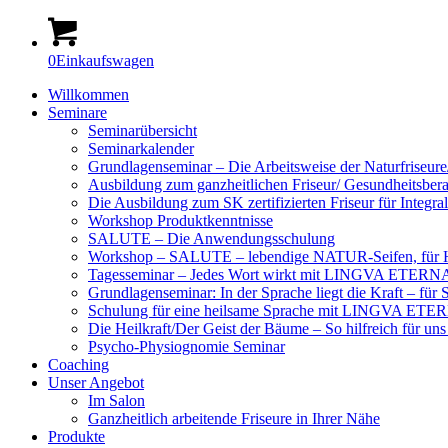
0
Einkaufswagen
Willkommen
Seminare
Seminarübersicht
Seminarkalender
Grundlagenseminar – Die Arbeitsweise der Naturfriseure/
Ausbildung zum ganzheitlichen Friseur/ Gesundheitsber
Die Ausbildung zum SK zertifizierten Friseur für Integr
Workshop Produktkenntnisse
SALUTE – Die Anwendungsschulung
Workshop – SALUTE – lebendige NATUR-Seifen, für H
Tagesseminar – Jedes Wort wirkt mit LINGVA ETER
Grundlagenseminar: In der Sprache liegt die Kraft –
Schulung für eine heilsame Sprache mit LINGVA ETE
Die Heilkraft/Der Geist der Bäume – So hilfreich für u
Psycho-Physiognomie Seminar
Coaching
Unser Angebot
Im Salon
Ganzheitlich arbeitende Friseure in Ihrer Nähe
Produkte