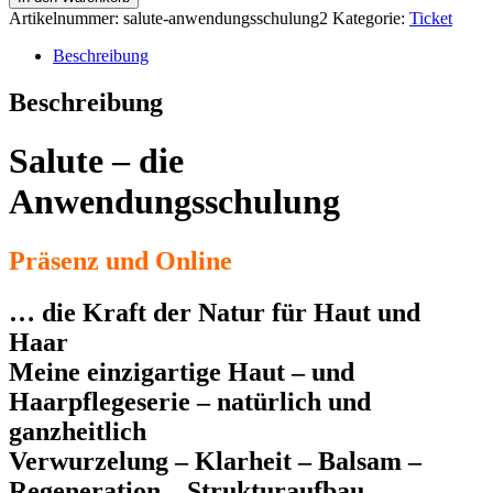
–
Artikelnummer:
salute-anwendungsschulung2
Kategorie:
Ticket
Die
Anwendungsschulung
Beschreibung
15.01-
16.01.2023
Beschreibung
Menge
Salute – die
Anwendungsschulung
Präsenz und Online
… die Kraft der Natur für Haut und
Haar
Meine einzigartige Haut – und
Haarpflegeserie – natürlich und
ganzheitlich
Verwurzelung – Klarheit – Balsam –
Regeneration – Strukturaufbau –