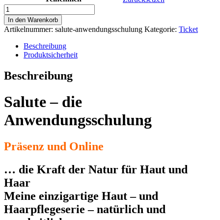
Anmeldung:
SALUTE
In den Warenkorb
–
Artikelnummer:
salute-anwendungsschulung
Kategorie:
Ticket
Die
Anwendungsschulung
Beschreibung
01.02.-02.02.2026
Produktsicherheit
Menge
Beschreibung
Salute – die
Anwendungsschulung
Präsenz und Online
… die Kraft der Natur für Haut und
Haar
Meine einzigartige Haut – und
Haarpflegeserie – natürlich und