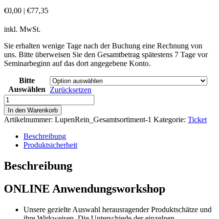
€
0,00
|
€
77,35
inkl. MwSt.
Sie erhalten wenige Tage nach der Buchung eine Rechnung von
uns. Bitte überweisen Sie den Gesamtbetrag spätestens 7 Tage vor
Seminarbeginn auf das dort angegebene Konto.
Bitte
Auswählen
Zurücksetzen
Anmeldung:
Das
In den Warenkorb
LupenRein
Artikelnummer:
LupenRein_Gesamtsortiment-1
Kategorie:
Ticket
Gesamtsortiment
für
Beschreibung
Haut-,
Produktsicherheit
Haar-
und
Beschreibung
Wohlfühlprodukte,
für
ONLINE Anwendungsworkshop
selbständige
Friseure
und
Unsere gezielte Auswahl herausragender Produktschätze und
Gesundheitsberater
ihre Wirkweisen. Die Unterschiede der einzelnen